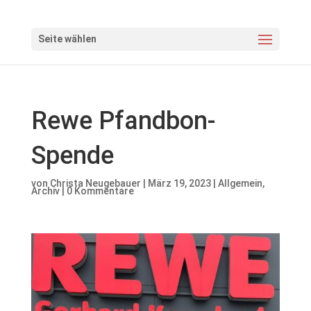
Seite wählen
Rewe Pfandbon-
Spende
von
Christa Neugebauer
|
März 19, 2023
|
Allgemein
,
Archiv
|
0 Kommentare